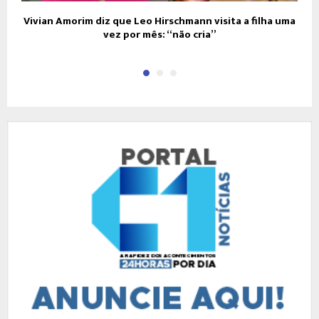
Vivian Amorim diz que Leo Hirschmann visita a filha uma
vez por mês: “não cria”