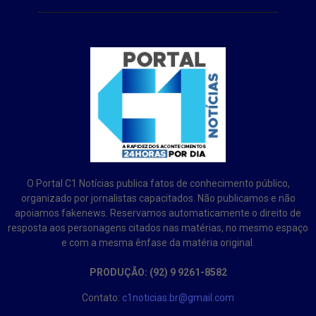
O Portal C1 Notícias publica fatos de conhecimento público,
organizado por jornalistas capacitados. Não publicamos e não
apoiamos fakenews. Reservamos automaticamente o direito de
resposta aos personagens citados nas matérias, no mesmo espaço
e com a mesma ênfase da matéria original.
PRODUÇÃO: (92) 9 9261-8582
Contato:
c1noticias.br@gmail.com