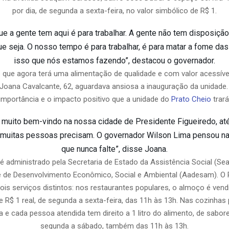
por dia, de segunda a sexta-feira, no valor simbólico de R$ 1.
e a gente tem aqui é para trabalhar. A gente não tem disposição
e seja. O nosso tempo é para trabalhar, é para matar a fome da
isso que nós estamos fazendo”, destacou o governador.
 que agora terá uma alimentação de qualidade e com valor acessíve
Joana Cavalcante, 62, aguardava ansiosa a inauguração da unidade. E
importância e o impacto positivo que a unidade do
Prato Cheio
trará
 muito bem-vindo na nossa cidade de Presidente Figueiredo, at
 muitas pessoas precisam. O governador Wilson Lima pensou na
que nunca falte”, disse Joana.
 administrado pela Secretaria de Estado da Assistência Social (Se
de Desenvolvimento Econômico, Social e Ambiental (Aadesam). O P
ois serviços distintos: nos restaurantes populares, o almoço é vend
e R$ 1 real, de segunda a sexta-feira, das 11h às 13h. Nas cozinhas 
a e cada pessoa atendida tem direito a 1 litro do alimento, de sabor
segunda a sábado, também das 11h às 13h.