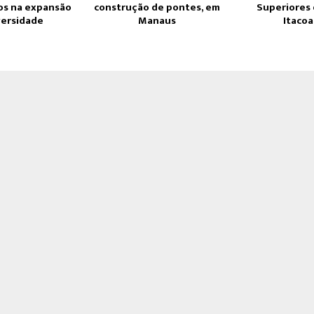
os na expansão
construção de pontes, em
Superiores
versidade
Manaus
Itacoa