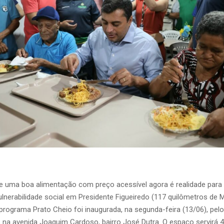
de uma boa alimentação com preço acessível agora é realidade par
ulnerabilidade social em Presidente Figueiredo (117 quilômetros de 
programa Prato Cheio foi inaugurada, na segunda-feira (13/06), pel
 na avenida Joaquim Cardoso, bairro José Dutra. O espaço servirá 