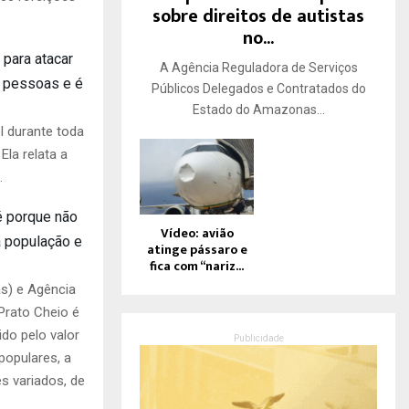
sobre direitos de autistas
no...
 para atacar
A Agência Reguladora de Serviços
s pessoas e é
Públicos Delegados e Contratados do
Estado do Amazonas...
l durante toda
la relata a
.
é porque não
Vídeo: avião
 população e
atinge pássaro e
fica com “nariz...
as) e Agência
rato Cheio é
ido pelo valor
Publicidade
populares, a
es variados, de