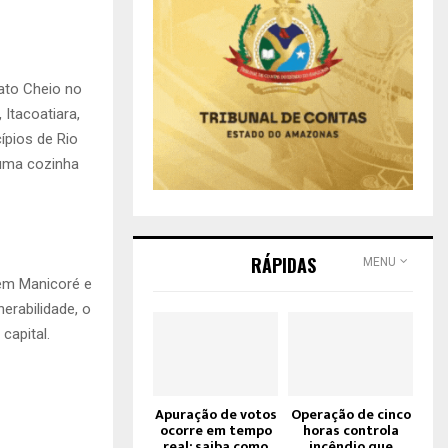
ato Cheio no
Itacoatiara,
cípios de Rio
 uma cozinha
RÁPIDAS
MENU
 em Manicoré e
erabilidade, o
capital.
Apuração de votos
Operação de cinco
ocorre em tempo
horas controla
real; saiba como
incêndio que