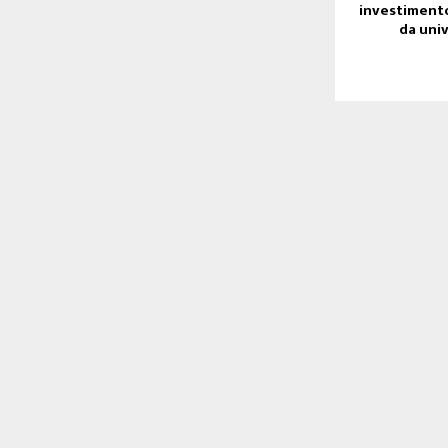
investiment
da uni