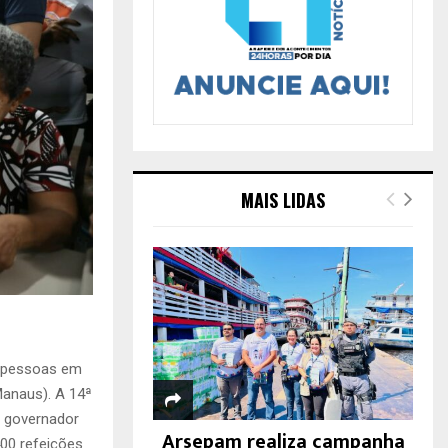
MAIS LIDAS
a pessoas em
Manaus). A 14ª
o governador
Arsepam realiza campanha
400 refeições