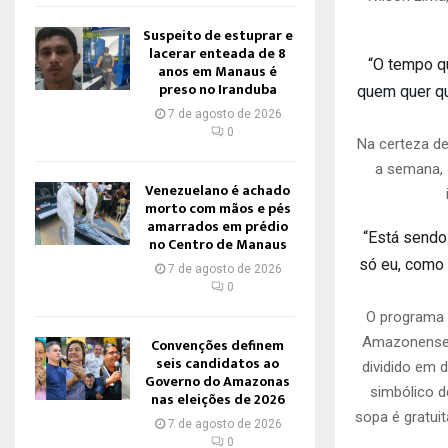
Suspeito de estuprar e
lacerar enteada de 8
“O tempo qu
anos em Manaus é
preso no Iranduba
quem quer qu
7 de agosto de 2026
0
Na certeza de
a semana, 
Venezuelano é achado
morto com mãos e pés
amarrados em prédio
“Está sendo
no Centro de Manaus
só eu, como
7 de agosto de 2026
0
O programa é
Amazonense 
Convenções definem
seis candidatos ao
dividido em d
Governo do Amazonas
simbólico d
nas eleições de 2026
sopa é gratuit
7 de agosto de 2026
0