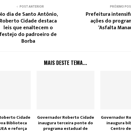
POST ANTERIOR
PRÓXIMO PO
No dia de Santo Antônio,
Prefeitura intensif
Roberto Cidade destaca
ações do progra
leis que enaltecem o
‘Asfalta Mana
festejo do padroeiro de
Borba
MAIS DESTE TEMA...
Roberto Cidade
Governador Roberto Cidade
Governador Ro
va Biblioteca
inaugura terceira ponte do
inaugura bi
UEA e reforça
programa estadual de
Centro de