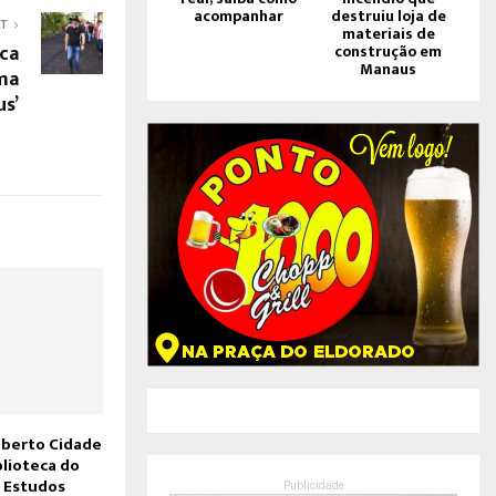
acompanhar
destruiu loja de
ST
materiais de
ica
construção em
Manaus
ma
us’
berto Cidade
blioteca do
 Estudos
Publicidade