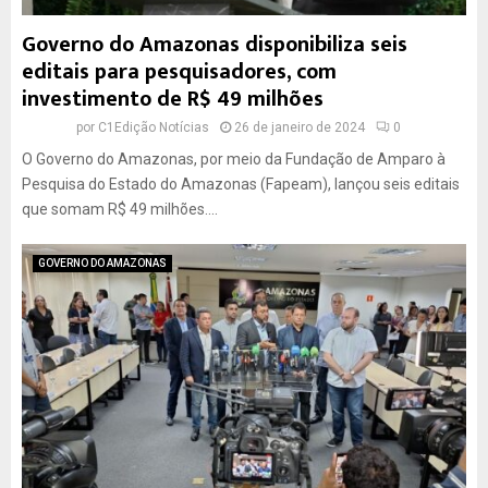
o
Governo do Amazonas disponibiliza seis
d
editais para pesquisadores, com
o
investimento de R$ 49 milhões
m
u
por
C1Edição Notícias
26 de janeiro de 2024
0
n
O Governo do Amazonas, por meio da Fundação de Amparo à
i
c
Pesquisa do Estado do Amazonas (Fapeam), lançou seis editais
í
que somam R$ 49 milhões....
p
i
GOVERNO DO AMAZONAS
o