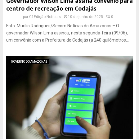
Governador Wilson Lima assina convênio para
i
s
t
d
centro de recreação em Codajás
s
,
i
a
por
C1Edição Notícias
t
10 de junho de 2025
0
e
a
u
a
m
r
n
Foto: Murílio Rodrigues/Secom Notícias do Amazonas – O
s
M
a
i
governador Wilson Lima assinou, nesta segunda-feira (09/06),
e
a
v
um convênio com a Prefeitura de Codajás (a 240 quilômetros...
r
n
e
e
a
r
f
u
s
GOVERNO DO AMAZONAS
o
s
i
r
d
ç
a
a
d
c
e
o
n
v
ê
n
i
o