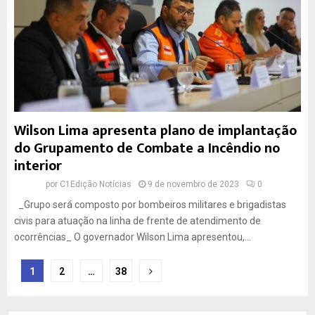
Wilson Lima apresenta plano de implantação
do Grupamento de Combate a Incêndio no
interior
por
C1Edição Notícias
9 de novembro de 2023
0
_Grupo será composto por bombeiros militares e brigadistas
civis para atuação na linha de frente de atendimento de
ocorrências_ O governador Wilson Lima apresentou,...
Paginação
1
2
…
38
de