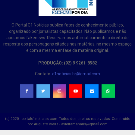
O Portal C1 Notícias publica fatos de conhecimento público,
organizado por jornalistas capacitados. Não publicamos e não
apoiamos fakenews. Reservamos automaticamente o direito de
resposta aos personagens citados nas matérias, no mesmo espaço
e com a mesma ênfase da matéria original.
PRODUÇÃO: (92) 9 9261-8582
Contato:
c1noticias.br@gmail.com
(c) 2020 - portalc1noticias.com. Todos dos direitos reservados. Construído
por Augusto Vieira - avieiramanaus@gmail.com