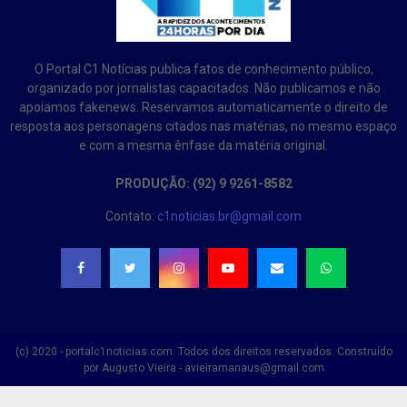
O Portal C1 Notícias publica fatos de conhecimento público,
organizado por jornalistas capacitados. Não publicamos e não
apoiamos fakenews. Reservamos automaticamente o direito de
resposta aos personagens citados nas matérias, no mesmo espaço
e com a mesma ênfase da matéria original.
PRODUÇÃO: (92) 9 9261-8582
Contato:
c1noticias.br@gmail.com
(c) 2020 - portalc1noticias.com. Todos dos direitos reservados. Construído
por Augusto Vieira - avieiramanaus@gmail.com