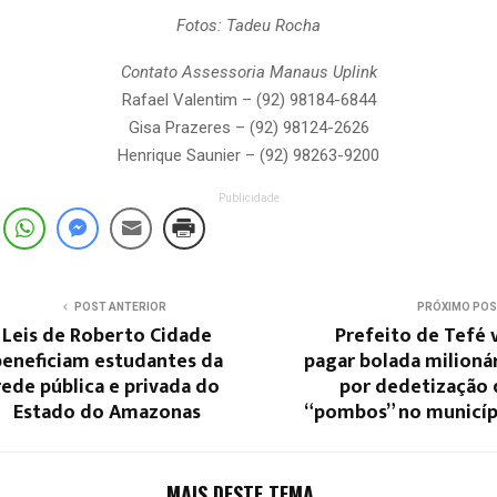
Fotos: Tadeu Rocha
Contato Assessoria Manaus Uplink
Rafael Valentim – (92) 98184-6844
Gisa Prazeres – (92) 98124-2626
Henrique Saunier – (92) 98263-9200
Publicidade
POST ANTERIOR
PRÓXIMO PO
Leis de Roberto Cidade
Prefeito de Tefé 
beneficiam estudantes da
pagar bolada milioná
rede pública e privada do
por dedetização 
Estado do Amazonas
“pombos” no municíp
MAIS DESTE TEMA...