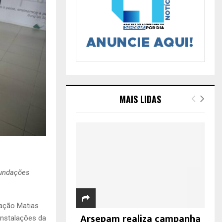
MAIS LIDAS
fundações
dação Matias
Arsepam realiza campanha
instalações da