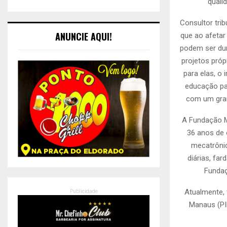
quali
Consultor tri
ANUNCIE AQUI!
que ao afetar
podem ser dur
projetos próp
para elas, o
educação pa
com um gran
A Fundação M
36 anos de 
mecatrônic
diárias, fa
Fundaç
Atualmente, 
Publicidade
Manaus (PI