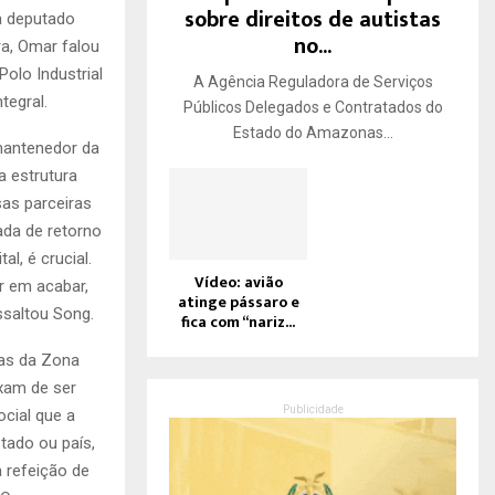
sobre direitos de autistas
a deputado
no...
ra, Omar falou
olo Industrial
A Agência Reguladora de Serviços
tegral.
Públicos Delegados e Contratados do
Estado do Amazonas...
 mantenedor da
a estrutura
as parceiras
ada de retorno
l, é crucial.
Vídeo: avião
r em acabar,
atinge pássaro e
ssaltou Song.
fica com “nariz...
as da Zona
xam de ser
Publicidade
cial que a
tado ou país,
a refeição de