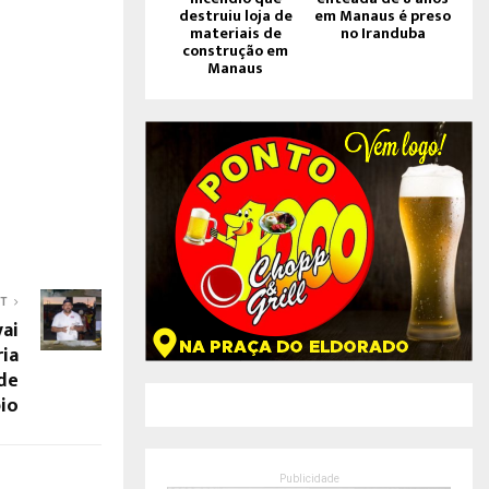
destruiu loja de
em Manaus é preso
materiais de
no Iranduba
construção em
Manaus
ST
vai
ria
de
io
Publicidade