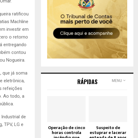
 Omar.
eira ratificou
atias Machline
em investir em
zero o retorno
tá entregando
ambém contou
ou Nogueira.
, que já soma
RÁPIDAS
 eletrônica,
MENU
s refeições
. Ao todo, a
ública.
Industrial de
, TPV, LG e
Operação de cinco
Suspeito de
horas controla
estuprar e lacerar
incêndio que
enteada de 8 anos