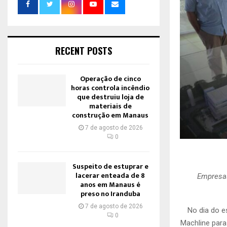
RECENT POSTS
Operação de cinco
horas controla incêndio
que destruiu loja de
materiais de
construção em Manaus
7 de agosto de 2026
0
Suspeito de estuprar e
lacerar enteada de 8
Empresas
anos em Manaus é
preso no Iranduba
7 de agosto de 2026
No dia do e
0
Machline para