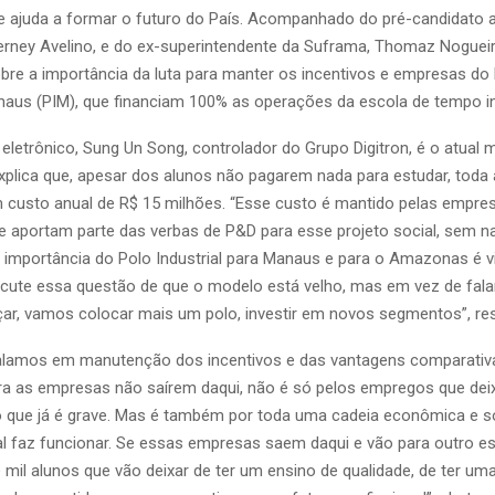
e ajuda a formar o futuro do País. Acompanhado do pré-candidato 
erney Avelino, e do ex-superintendente da Suframa, Thomaz Noguei
bre a importância da luta para manter os incentivos e empresas do P
aus (PIM), que financiam 100% as operações da escola de tempo in
eletrônico, Sung Un Song, controlador do Grupo Digitron, é o atual
xplica que, apesar dos alunos não pagarem nada para estudar, toda 
custo anual de R$ 15 milhões. “Esse custo é mantido pelas empres
que aportam parte das verbas de P&D para esse projeto social, sem n
A importância do Polo Industrial para Manaus e para o Amazonas é vita
scute essa questão de que o modelo está velho, mas em vez de fala
r, vamos colocar mais um polo, investir em novos segmentos”, re
alamos em manutenção dos incentivos e das vantagens comparativ
ra as empresas não saírem daqui, não é só pelos empregos que dei
o que já é grave. Mas é também por toda uma cadeia econômica e so
cal faz funcionar. Se essas empresas saem daqui e vão para outro es
mil alunos que vão deixar de ter um ensino de qualidade, de ter um