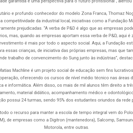
dade garantida e uma perspectiva para o futuro profissional”, alertou
butário e profundo conhecedor do modelo Zona Franca, Thomaz Nogu
 a competitividade da industrial local, iniciativas como a Fundação M
amente prejudicadas. “A verba de P&D é algo que as empresas pod
rios, mas, quando as empresas aportam essa verba de P&D, aqui é 
 investimento é mais por todo o aspecto social. Aqui, a Fundação es
ra essas crianças, de iniciativa das próprias empresas, mas que t
de trabalho de convencimento do Sung junto às indústrias”, destac
atias Machline é um projeto social de educação sem fins lucrativos
operação, oferecendo os cursos de nível médio técnico nas áreas de
a e informática. Além disso, os mais de mil alunos têm direito a trê
rdamento, material didático, acompanhamento médico e odontológico
ão possui 24 turmas, sendo 95% dos estudantes oriundos da rede p
todo o recurso para manter a escola de tempo integral vem do Polo 
M), de empresas como a Digitron (mantenedora), Salcomp, Samsung
Motorola, entre outras.