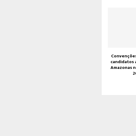
Convenções
candidatos 
Amazonas na
2