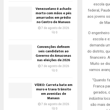
escola qu
Venezuelano é achado
federal, Paud
morto com mãos e pés
aos jovens so
amarrados em prédio
no Centro de Manaus
de Man
7 de agosto de 2026
0
O engenheiro 
escola e e
demanda um 
Convenções definem
seis candidatos ao
do distrito, 
Governo do Amazonas
financeiro. 
nas eleições de 2026
Muito se di
7 de agosto de 2026
vamos avança
0
“Quando f
VÍDEO: Carreta bate em
Franca pa
muro e trava trânsito
gerados, 
em avenidas de
Manaus
indústria lo
7 de agosto de 2026
são mais de 
0