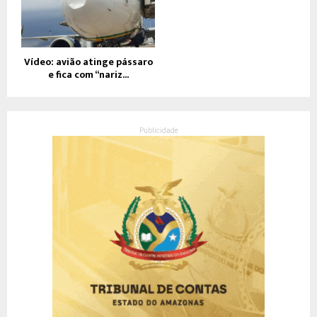
Vídeo: avião atinge pássaro
e fica com “nariz...
Publicidade