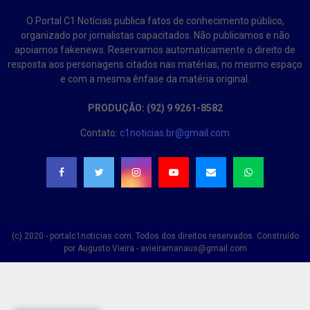
O Portal C1 Notícias publica fatos de conhecimento público,
organizado por jornalistas capacitados. Não publicamos e não
apoiamos fakenews. Reservamos automaticamente o direito de
resposta aos personagens citados nas matérias, no mesmo espaço
e com a mesma ênfase da matéria original.
PRODUÇÃO: (92) 9 9261-8582
Contato:
c1noticias.br@gmail.com
(c) 2020 - portalc1noticias.com. Todos dos direitos reservados. Construído
por Augusto Vieira - avieiramanaus@gmail.com