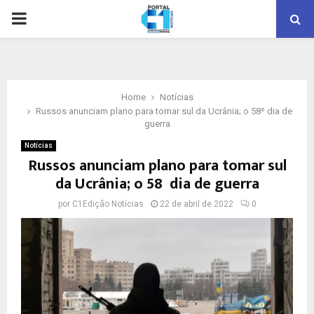
PRIMARY
MENU
Home
Notícias
Russos anunciam plano para tomar sul da Ucrânia; o 58º dia de
guerra
Notícias
Russos anunciam plano para tomar sul
da Ucrânia; o 58º dia de guerra
por
C1Edição Notícias
22 de abril de 2022
0