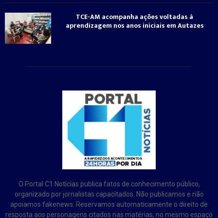
TCE-AM acompanha ações voltadas à
aprendizagem nos anos iniciais em Autazes
O Portal C1 Notícias publica fatos de conhecimento público,
organizado por jornalistas capacitados. Não publicamos e não
apoiamos fakenews. Reservamos automaticamente o direito de
resposta aos personagens citados nas matérias, no mesmo espaço