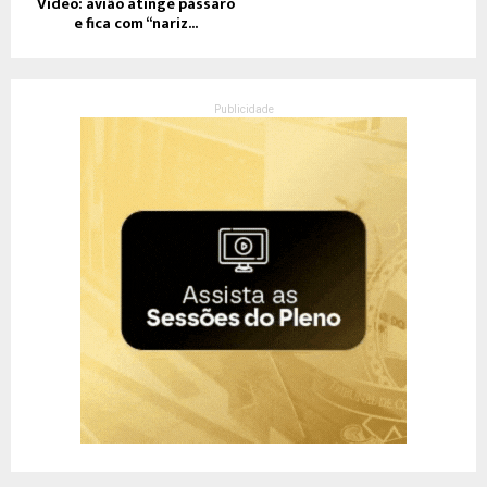
Vídeo: avião atinge pássaro
e fica com “nariz...
Publicidade