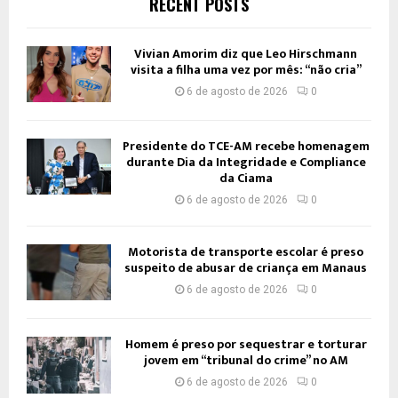
RECENT POSTS
Vivian Amorim diz que Leo Hirschmann
visita a filha uma vez por mês: “não cria”
6 de agosto de 2026
0
Presidente do TCE-AM recebe homenagem
durante Dia da Integridade e Compliance
da Ciama
6 de agosto de 2026
0
Motorista de transporte escolar é preso
suspeito de abusar de criança em Manaus
6 de agosto de 2026
0
Homem é preso por sequestrar e torturar
jovem em “tribunal do crime” no AM
6 de agosto de 2026
0