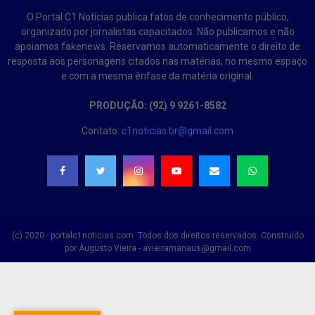
O Portal C1 Notícias publica fatos de conhecimento público,
organizado por jornalistas capacitados. Não publicamos e não
apoiamos fakenews. Reservamos automaticamente o direito de
resposta aos personagens citados nas matérias, no mesmo espaço
e com a mesma ênfase da matéria original.
PRODUÇÃO: (92) 9 9261-8582
Contato:
c1noticias.br@gmail.com
(c) 2020 - portalc1noticias.com. Todos dos direitos reservados. Construído
por Augusto Vieira - avieiramanaus@gmail.com