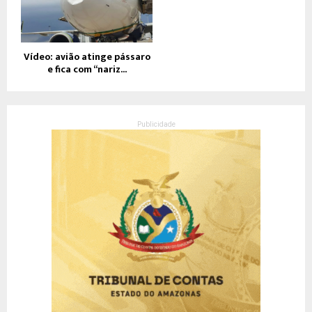
Vídeo: avião atinge pássaro
e fica com “nariz...
Publicidade