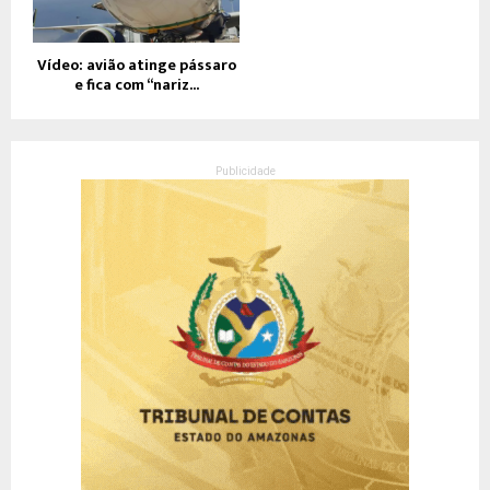
Vídeo: avião atinge pássaro
e fica com “nariz...
Publicidade