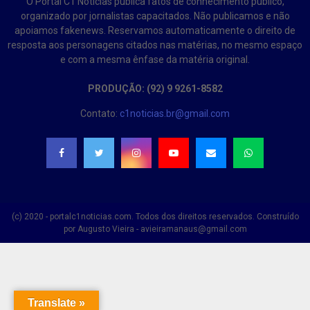
O Portal C1 Notícias publica fatos de conhecimento público,
organizado por jornalistas capacitados. Não publicamos e não
apoiamos fakenews. Reservamos automaticamente o direito de
resposta aos personagens citados nas matérias, no mesmo espaço
e com a mesma ênfase da matéria original.
PRODUÇÃO: (92) 9 9261-8582
Contato:
c1noticias.br@gmail.com
(c) 2020 - portalc1noticias.com. Todos dos direitos reservados. Construído
por Augusto Vieira - avieiramanaus@gmail.com
Translate »