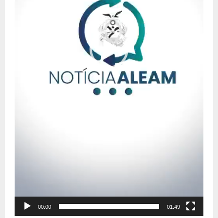
e
o
00:00
01:49