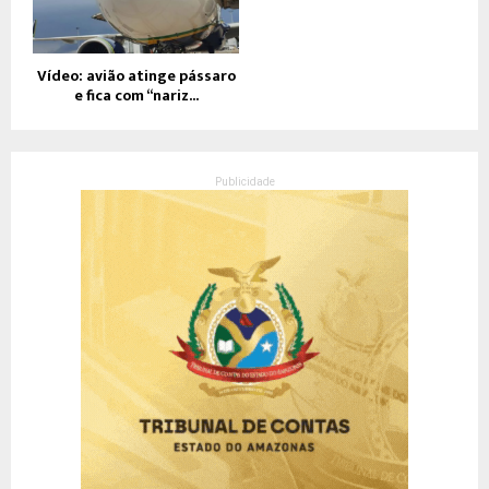
Vídeo: avião atinge pássaro
e fica com “nariz...
Publicidade