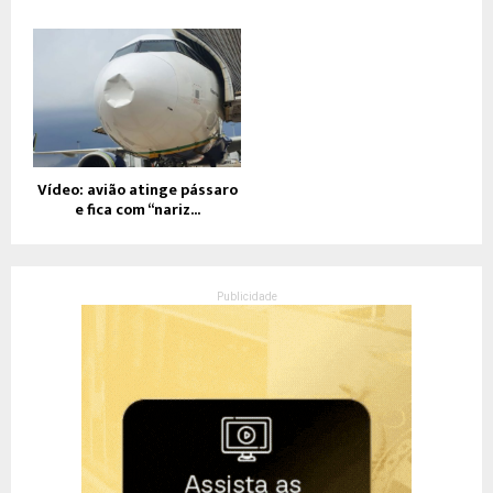
Vídeo: avião atinge pássaro
e fica com “nariz...
Publicidade