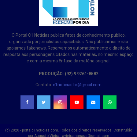
O Portal C1 Notícias publica fatos de conhecimento público,
organizado por jornalistas capacitados. Não publicamos e não
apoiamos fakenews. Reservamos automaticamente o direito de
resposta aos personagens citados nas matérias, no mesmo espaço
e com a mesma ênfase da matéria original.
PRODUÇÃO: (92) 9 9261-8582
Contato:
c1noticias.br@gmail.com
(c) 2020 - portalc1noticias.com. Todos dos direitos reservados. Construído
por Augusto Vieira - avieiramanaus@gmail.com