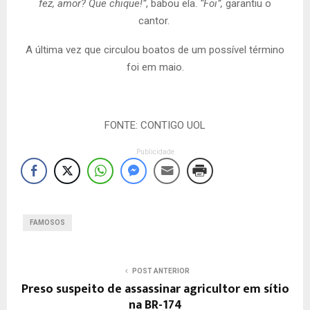
fez, amor? Que chique!”
, babou ela.
“Foi”,
garantiu o
cantor.
A última vez que circulou boatos de um possível término
foi em maio.
FONTE: CONTIGO UOL
Publicidade
FAMOSOS
POST ANTERIOR
Preso suspeito de assassinar agricultor em sítio
na BR-174