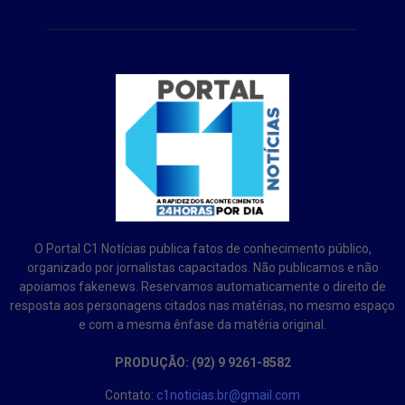
O Portal C1 Notícias publica fatos de conhecimento público,
organizado por jornalistas capacitados. Não publicamos e não
apoiamos fakenews. Reservamos automaticamente o direito de
resposta aos personagens citados nas matérias, no mesmo espaço
e com a mesma ênfase da matéria original.
PRODUÇÃO: (92) 9 9261-8582
Contato:
c1noticias.br@gmail.com