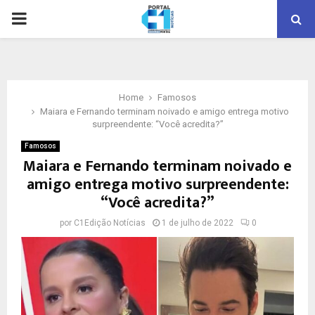
PRIMARY
MENU
Home
Famosos
Maiara e Fernando terminam noivado e amigo entrega motivo
surpreendente: “Você acredita?”
Famosos
Maiara e Fernando terminam noivado e
amigo entrega motivo surpreendente:
“Você acredita?”
por
C1Edição Notícias
1 de julho de 2022
0