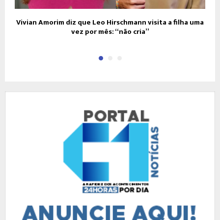
Vivian Amorim diz que Leo Hirschmann visita a filha uma
vez por mês: “não cria”