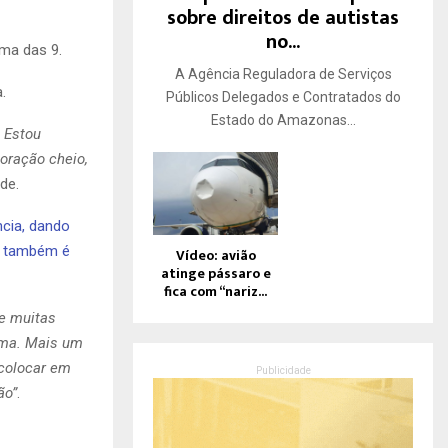
sobre direitos de autistas
no...
ima das 9.
A Agência Reguladora de Serviços
a.
Públicos Delegados e Contratados do
Estado do Amazonas...
. Estou
oração cheio,
de.
ncia, dando
a, também é
Vídeo: avião
atinge pássaro e
fica com “nariz...
 e muitas
rma.
Mais um
 colocar em
Publicidade
ão”
.