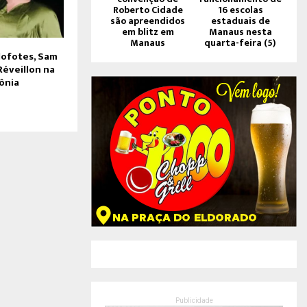
Roberto Cidade
16 escolas
são apreendidos
estaduais de
em blitz em
Manaus nesta
Manaus
quarta-feira (5)
lofotes, Sam
Réveillon na
ônia
Publicidade