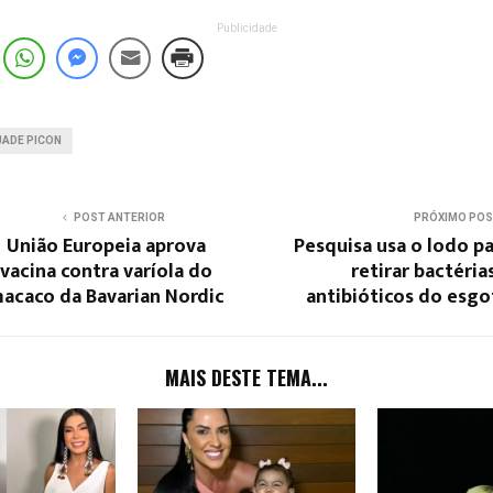
Publicidade
JADE PICON
POST ANTERIOR
PRÓXIMO PO
União Europeia aprova
Pesquisa usa o lodo p
vacina contra varíola do
retirar bactéria
acaco da Bavarian Nordic
antibióticos do esgo
MAIS DESTE TEMA...