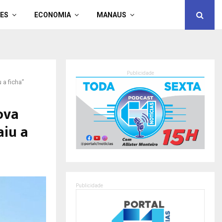
ES
ECONOMIA
MANAUS
Publicidade
 a ficha”
ova
aiu a
Publicidade