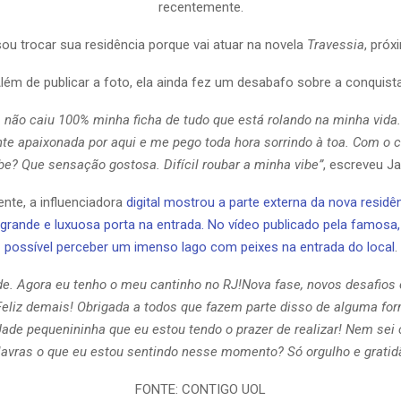
recentemente.
sou trocar sua residência porque vai atuar na novela
Travessia
, próx
lém de publicar a foto, ela ainda fez um desabafo sobre a conquist
 não caiu 100% minha ficha de tudo que está rolando na minha vida
e apaixonada por aqui e me pego toda hora sorrindo à toa. Com o c
be? Que sensação gostosa. Difícil roubar a minha vibe”
, escreveu Ja
nte, a influenciadora
digital mostrou a parte externa da nova residê
grande e luxuosa porta na entrada. No vídeo publicado pela famos
possível perceber um imenso lago com peixes na entrada do local
.
e. Agora eu tenho o meu cantinho no RJ!Nova fase, novos desafios
eliz demais! Obrigada a todos que fazem parte disso de alguma fo
ade pequenininha que eu estou tendo o prazer de realizar! Nem sei
lavras o que eu estou sentindo nesse momento? Só orgulho e gratid
FONTE: CONTIGO UOL