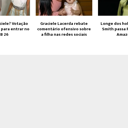
ciele? Votação
Graciele Lacerda rebate
Longe dos ho
 para entrar no
comentário ofensivo sobre
Smith passa 
B 26
a filha nas redes sociais
Amaz