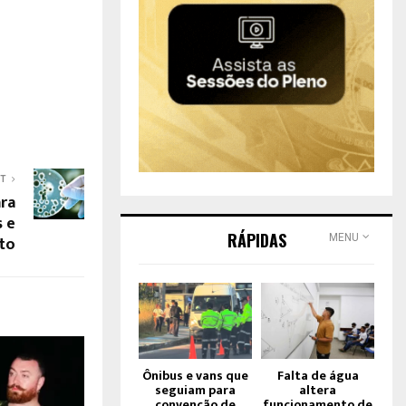
ST
ara
s e
RÁPIDAS
to
MENU
Ônibus e vans que
Falta de água
seguiam para
altera
convenção de
funcionamento de