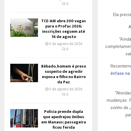
0
Ela preci
TCE-AM abre 200 vagas
para o Profac 2026;
A
inscrições seguem até
16 de agosto
“Ainda
5 de agosto de 2026
completament
0
sa
Bêbado, homem é preso
Recenteme
suspeito de agredir
ênfase na 
esposa e filho no Bairro
da Paz
5 de agosto de 2026
“Novidad
0
mudanças. F
sonho da J
Polícia prende dupla
pa
que apedrejou ônibus
em Manaus; passageira
ficou ferida