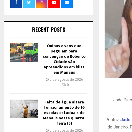
RECENT POSTS
Ônibus e vans que
seguiam para
convenção de Roberto
Cidade são
apreendidos em blitz
em Manaus
5 de agosto de 2026
0
Jade Pico
Falta de água altera
funcionamento de 16
escolas estaduais de
Manaus nesta quarta-
A atriz
Jade 
feira (5)
de Janeiro. 
5 de agosto de 2026