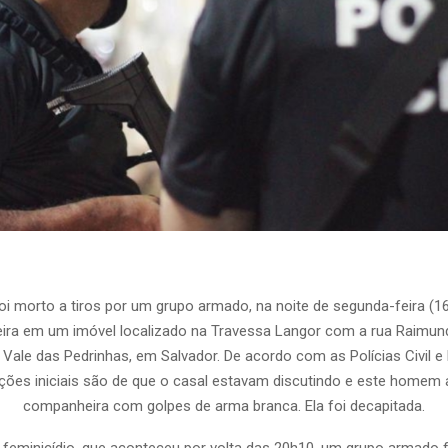
 morto a tiros por um grupo armado, na noite de segunda-feira (16
ra em um imóvel localizado na Travessa Langor com a rua Raimun
 Vale das Pedrinhas, em Salvador. De acordo com as Polícias Civil e M
ções iniciais são de que o casal estavam discutindo e este homem 
companheira com golpes de arma branca. Ela foi decapitada.
feminicídio, que aconteceu por volta das 20h10, um grupo armado 