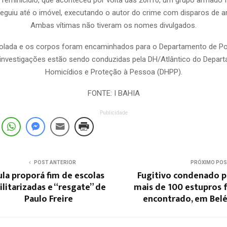
seguiu até o imóvel, executando o autor do crime com disparos de a
Ambas vítimas não tiveram os nomes divulgados.
isolada e os corpos foram encaminhados para o Departamento de Pol
 investigações estão sendo conduzidas pela DH/Atlântico do Depar
Homicídios e Proteção à Pessoa (DHPP).
FONTE: I BAHIA
Publicidade
POST ANTERIOR
PRÓXIMO PO
ula proporá fim de escolas
Fugitivo condenado p
litarizadas e “resgate” de
mais de 100 estupros 
Paulo Freire
encontrado, em Bel