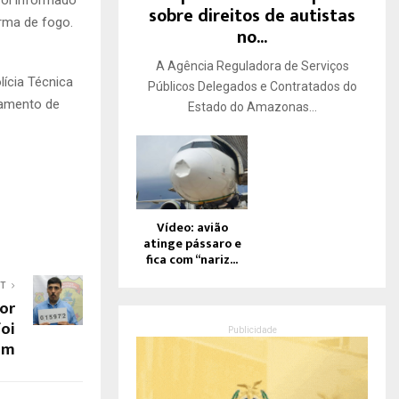
sobre direitos de autistas
rma de fogo.
no...
A Agência Reguladora de Serviços
ícia Técnica
Públicos Delegados e Contratados do
tamento de
Estado do Amazonas...
Vídeo: avião
atinge pássaro e
fica com “nariz...
ST
or
foi
Publicidade
ém