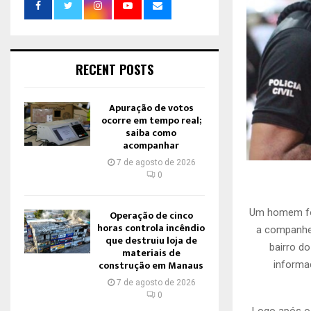
RECENT POSTS
Apuração de votos
ocorre em tempo real;
saiba como
acompanhar
7 de agosto de 2026
0
Um homem foi
Operação de cinco
horas controla incêndio
a companhei
que destruiu loja de
bairro do
materiais de
construção em Manaus
informa
7 de agosto de 2026
0
Logo após o 