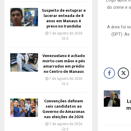
do crime e 
Suspeito de estuprar e
lacerar enteada de 8
anos em Manaus é
preso no Iranduba
A área foi 
7 de agosto de 2026
(DPT). As
0
Venezuelano é achado
morto com mãos e pés
amarrados em prédio
no Centro de Manaus
7 de agosto de 2026
0
L
Convenções definem
seis candidatos ao
mi
Governo do Amazonas
nas eleições de 2026
7 de agosto de 2026
0