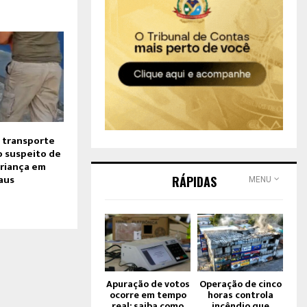
 transporte
o suspeito de
criança em
aus
RÁPIDAS
MENU
Apuração de votos
Operação de cinco
ocorre em tempo
horas controla
real; saiba como
incêndio que