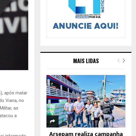
MAIS LIDAS
), após matar
do Viana, no
ilitar, as
atacou a
Arsepam realiza campanha
foi informado