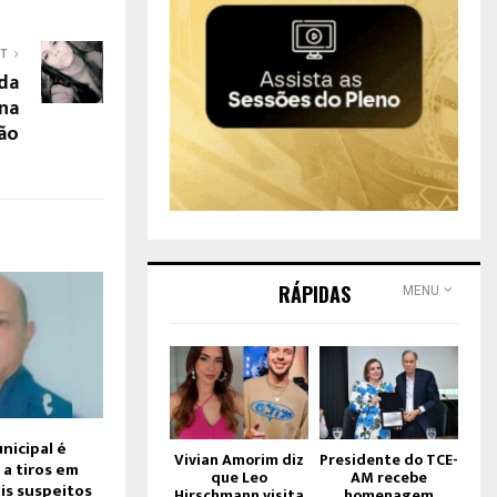
ST
ada
 na
ão
RÁPIDAS
MENU
nicipal é
Vivian Amorim diz
Presidente do TCE-
 a tiros em
que Leo
AM recebe
is suspeitos
Hirschmann visita
homenagem