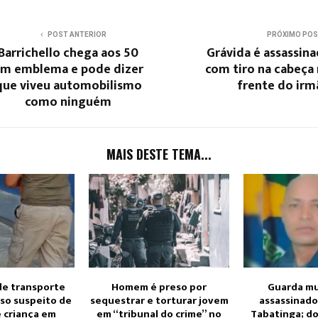
POST ANTERIOR
PRÓXIMO PO
Barrichello chega aos 50
Grávida é assassin
m emblema e pode dizer
com tiro na cabeça
que viveu automobilismo
frente do irm
como ninguém
MAIS DESTE TEMA...
de transporte
Homem é preso por
Guarda mu
eso suspeito de
sequestrar e torturar jovem
assassinado
 criança em
em “tribunal do crime” no
Tabatinga; do