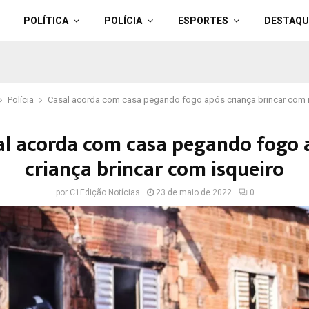
POLÍTICA
POLÍCIA
ESPORTES
DESTAQU
Polícia
Casal acorda com casa pegando fogo após criança brincar com 
al acorda com casa pegando fogo 
criança brincar com isqueiro
por
C1Edição Notícias
23 de maio de 2022
0