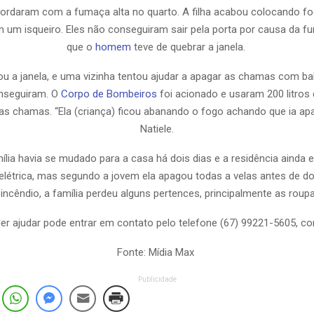
ordaram com a fumaça alta no quarto. A filha acabou colocando f
 um isqueiro. Eles não conseguiram sair pela porta por causa da 
que o
homem
teve de quebrar a janela.
lou a janela, e uma vizinha tentou ajudar a apagar as chamas com ba
nseguiram. O
Corpo de Bombeiros
foi acionado e usaram 200 litros
s chamas. “Ela (criança) ficou abanando o fogo achando que ia apa
Natiele.
ília havia se mudado para a casa há dois dias e a residência ainda 
elétrica, mas segundo a jovem ela apagou todas a velas antes de 
 incêndio, a família perdeu alguns pertences, principalmente as roupa
r ajudar pode entrar em contato pelo telefone (67) 99221-5605, co
Fonte: Mídia Max
Publicidade