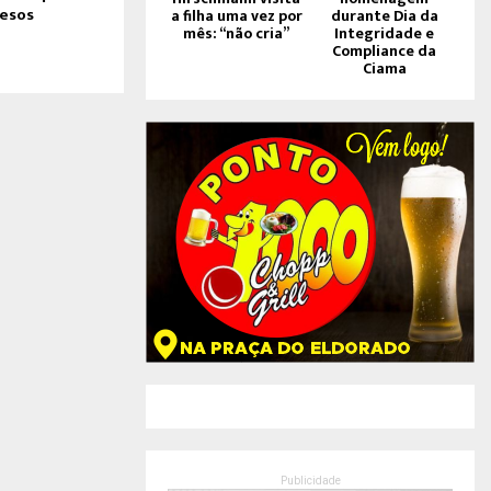
resos
a filha uma vez por
durante Dia da
mês: “não cria”
Integridade e
Compliance da
Ciama
Publicidade