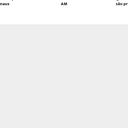
naus
AM
são p