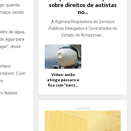
sobre direitos de autistas
ogo quando
no...
fumaça, sendo
A Agência Reguladora de Serviços
Públicos Delegados e Contratados do
ldes de água,
Estado do Amazonas...
 de água para
gar”, disse
estava
dormirem. Com
Vídeo: avião
atinge pássaro e
s.
fica com “nariz...
m Natiele.
Publicidade