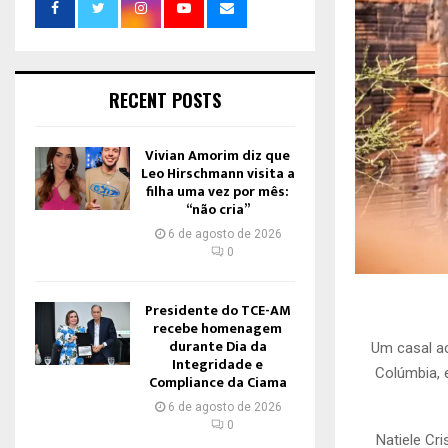
RECENT POSTS
Vivian Amorim diz que
Leo Hirschmann visita a
filha uma vez por mês:
“não cria”
6 de agosto de 2026
0
Presidente do TCE-AM
recebe homenagem
durante Dia da
Um casal a
Integridade e
Colúmbia, 
Compliance da Ciama
6 de agosto de 2026
0
Natiele Cri