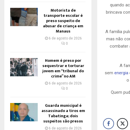
quando ac
Motorista de
brincava com
transporte escolar é
preso suspeito de
abusar de criança em
Manaus
A família pu
6 de agosto de 2026
mas não co
0
combater a
Homem é preso por
sequestrar e torturar
A fam
jovem em “tribunal do
sem
energia
crime” no AM
o
6 de agosto de 2026
0
Quem pude
Guarda municipal é
assassinado a tiros em
Tabatinga; dois
suspeitos são presos
6 de agosto de 2026