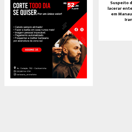
Suspeito d
lacerar ent
em Manaus
Ira