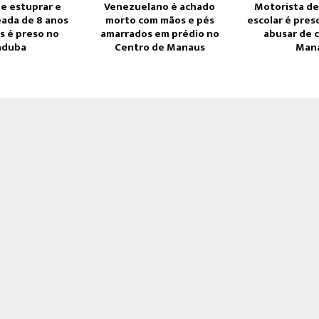
e estuprar e
Venezuelano é achado
Motorista de
eada de 8 anos
morto com mãos e pés
escolar é pres
 é preso no
amarrados em prédio no
abusar de 
nduba
Centro de Manaus
Man