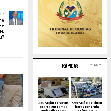
ST
 é
de
JN:
u”
RÁPIDAS
MENU
Apuração de votos
Operação de cinco
ocorre em tempo
horas controla
real; saiba como
incêndio que