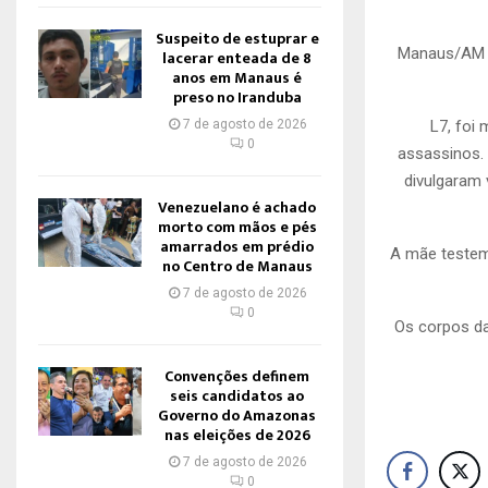
Suspeito de estuprar e
Manaus/AM –
lacerar enteada de 8
anos em Manaus é
preso no Iranduba
L7, foi
7 de agosto de 2026
0
assassinos.
divulgaram 
Venezuelano é achado
morto com mãos e pés
amarrados em prédio
A mãe testem
no Centro de Manaus
7 de agosto de 2026
0
Os corpos da
Convenções definem
seis candidatos ao
Governo do Amazonas
nas eleições de 2026
7 de agosto de 2026
0