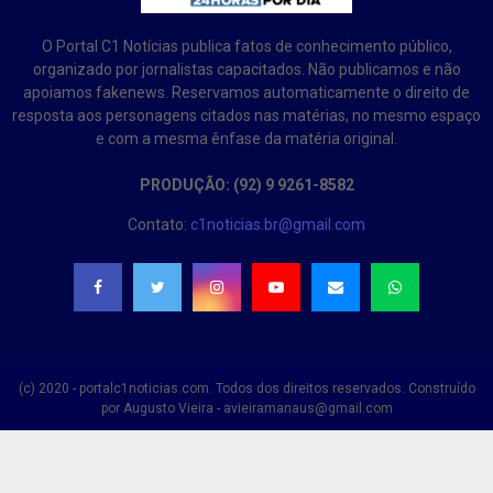
O Portal C1 Notícias publica fatos de conhecimento público,
organizado por jornalistas capacitados. Não publicamos e não
apoiamos fakenews. Reservamos automaticamente o direito de
resposta aos personagens citados nas matérias, no mesmo espaço
e com a mesma ênfase da matéria original.
PRODUÇÃO: (92) 9 9261-8582
Contato:
c1noticias.br@gmail.com
(c) 2020 - portalc1noticias.com. Todos dos direitos reservados. Construído
por Augusto Vieira - avieiramanaus@gmail.com