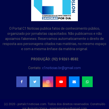
O Portal C1 Notícias publica fatos de conhecimento público,
organizado por jornalistas capacitados. Não publicamos e não
apoiamos fakenews. Reservamos automaticamente o direito de
resposta aos personagens citados nas matérias, no mesmo espaço
e com a mesma ênfase da matéria original.
PRODUÇÃO: (92) 9 9261-8582
Contato:
c1noticias.br@gmail.com
(c) 2020 - portalc1noticias.com. Todos dos direitos reservados. Construído
por Augusto Vieira - avieiramanaus@gmail.com